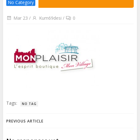
No Category
Mar 23
/
Kum69desi
/
0
Tags:
NO TAG
Post
PREVIOUS ARTICLE
navigation