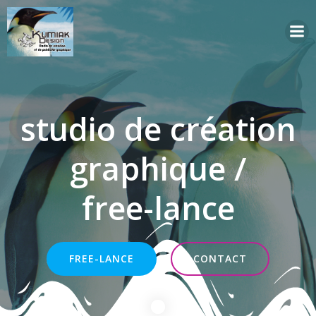
Aller
au
contenu
studio de création
graphique /
free-lance
FREE-LANCE
CONTACT