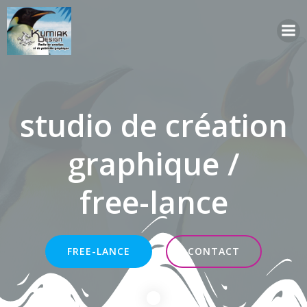
Aller
au
contenu
studio de création
graphique /
free-lance
FREE-LANCE
CONTACT