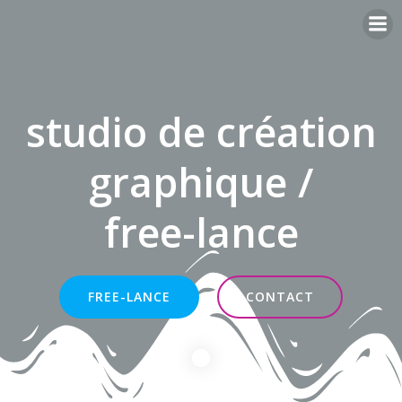
Aller
au
contenu
studio de création
graphique /
free-lance
FREE-LANCE
CONTACT