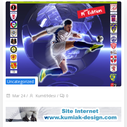
Uncategorized
Mar 24
/
Kum69desi
/
0