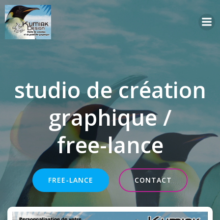
Aller
au
contenu
studio de création
graphique /
free-lance
FREE-LANCE
CONTACT