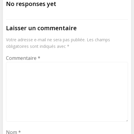
navigation
No responses yet
Laisser un commentaire
Votre adresse e-mail ne sera pas publiée.
Les champs
obligatoires sont indiqués avec
*
Commentaire
*
Nom
*