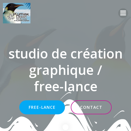
Aller
au
contenu
studio de création
graphique /
free-lance
FREE-LANCE
CONTACT