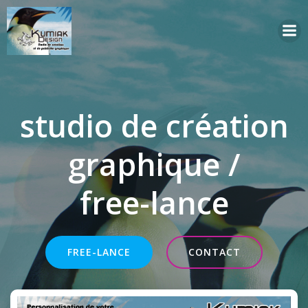
Aller
au
contenu
studio de création
graphique /
free-lance
FREE-LANCE
CONTACT