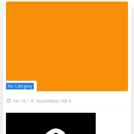
No Category
Fév 16
/
Kum69desi
/
0