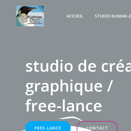
Aller
au
ACCUEIL
STUDIO KUMIAK-
contenu
studio de cré
graphique /
free-lance
FREE-LANCE
CONTACT