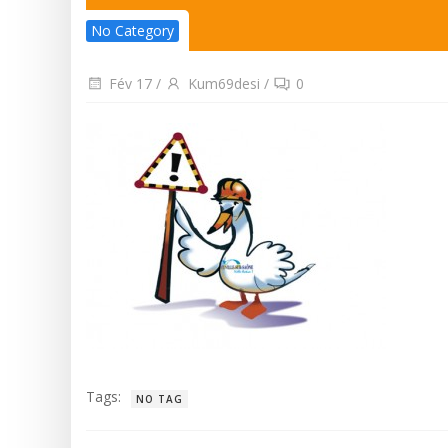
No Category
Fév 17
/
Kum69desi
/
0
Tags:
NO TAG