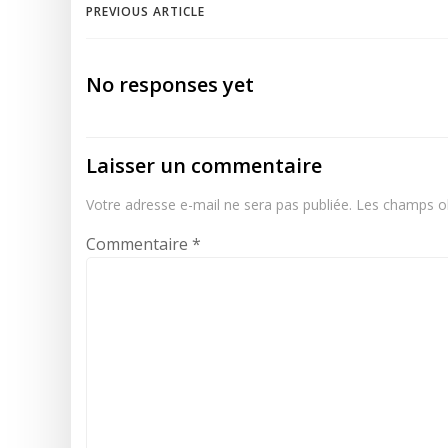
Post
PREVIOUS ARTICLE
navigation
No responses yet
Laisser un commentaire
Votre adresse e-mail ne sera pas publiée.
Les champs ob
Commentaire
*