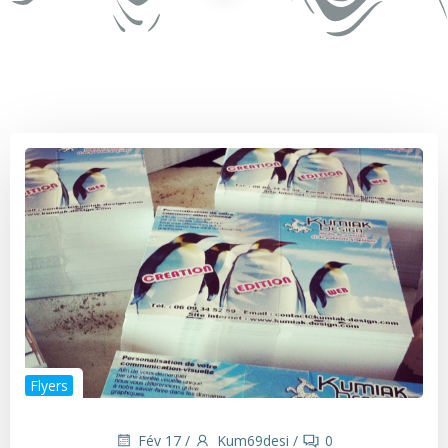
Flyers
Fév 17
/
Kum69desi
/
0