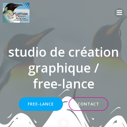
Aller
au
contenu
studio de création
graphique /
free-lance
FREE-LANCE
CONTACT