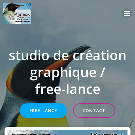
Aller
au
contenu
studio de création
graphique /
free-lance
FREE-LANCE
CONTACT