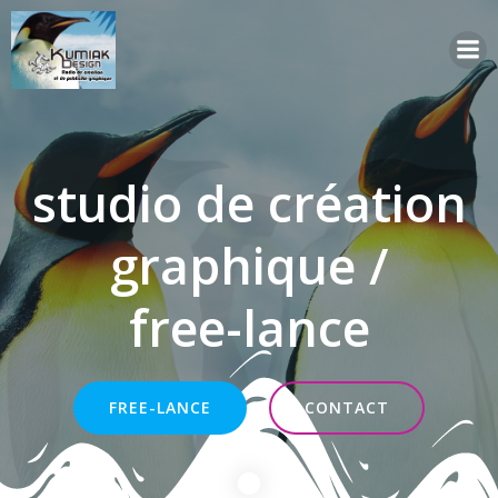
Aller
au
contenu
studio de création
graphique /
free-lance
FREE-LANCE
CONTACT