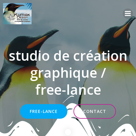
Aller
au
contenu
studio de création
graphique /
free-lance
FREE-LANCE
CONTACT