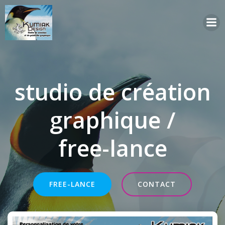
Aller
au
contenu
studio de création
graphique /
free-lance
FREE-LANCE
CONTACT