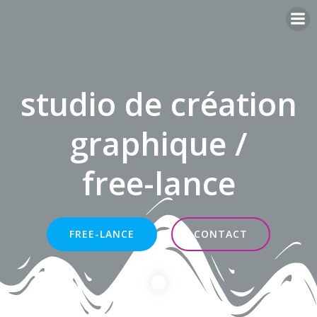
Aller
au
contenu
studio de création
graphique /
free-lance
FREE-LANCE
CONTACT