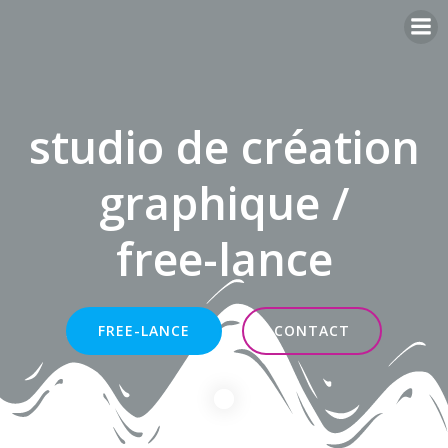
Aller
au
contenu
studio de création
graphique /
free-lance
FREE-LANCE
CONTACT