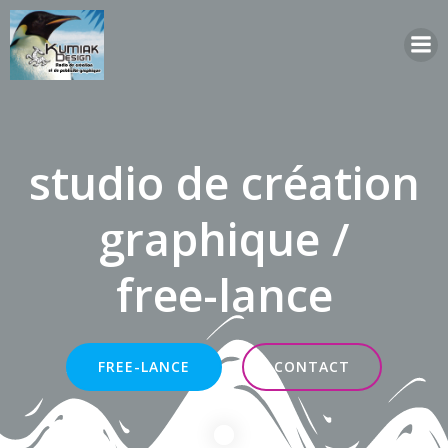
Aller
au
contenu
studio de création
graphique /
free-lance
FREE-LANCE
CONTACT