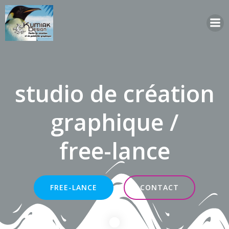
Aller
au
contenu
studio de création
graphique /
free-lance
FREE-LANCE
CONTACT