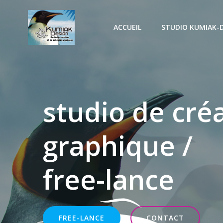
Aller
au
ACCUEIL
STUDIO KUMIAK-
contenu
studio de cré
graphique /
free-lance
FREE-LANCE
CONTACT