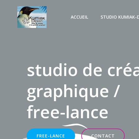
Aller
au
ACCUEIL
STUDIO KUMIAK-
contenu
studio de cré
graphique /
free-lance
FREE-LANCE
CONTACT