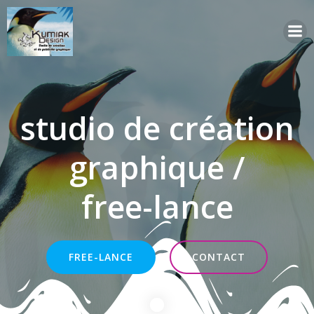
Aller
au
contenu
studio de création
graphique /
free-lance
FREE-LANCE
CONTACT